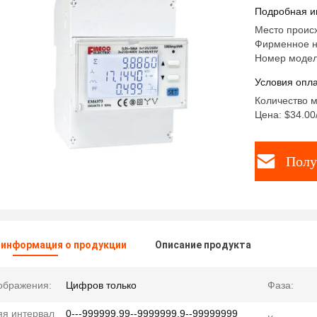
испытани
Подробная и
Место проис
Фирменное н
Номер модел
Условия опла
Количество м
Цена: $34.00/
Полу
 информация о продукции
Описание продукта
ображения:
Цифров только
Фаза:
яя интервал
0---999999.99--9999999.9--99999999