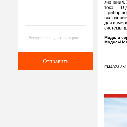
значения.
тока.THD д
Прибор по
включение
для измер
системы д
Модели се
Модель
Но
Отправить
EM4373
3×1