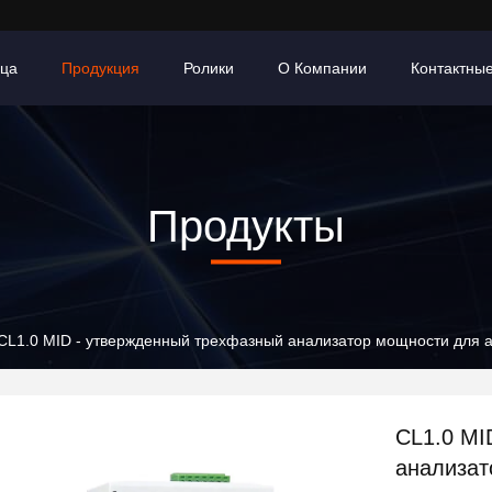
ица
Продукция
Ролики
О Компании
Контактны
Продукты
CL1.0 MID - утвержденный трехфазный анализатор мощности для а
CL1.0 MI
анализат