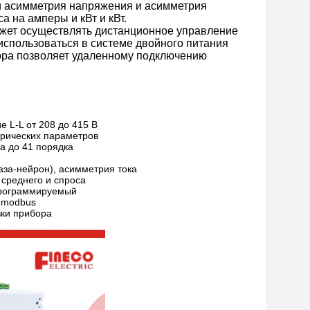
 и асимметрия напряжения и асимметрия
а на амперы и кВт и кВт.
ожет осуществлять дистанционное управление
спользоваться в системе двойного питания
бора позволяет удаленному подключению
 L-L от 208 до 415 В
трических параметров
а до 41 порядка
за-нейрон), асимметрия тока
среднего и спроса
программируемый
л modbus
вки прибора