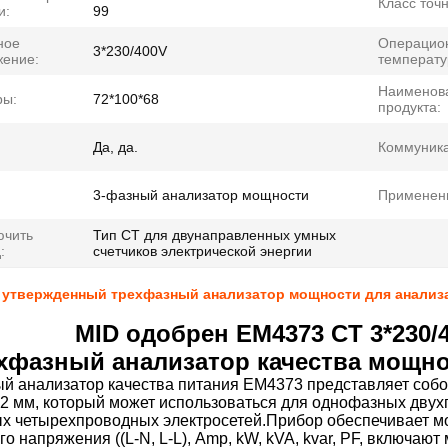
Класс точн
и:
99
ное
Операцио
3*230/400V
жение:
температу
Наименов
ры:
72*100*68
продукта:
Да, да.
Коммуника
3-фазный анализатор мощности
Применен
ючить
Тип CT для двунаправленных умных
:
счетчиков электрической энергии
- утвержденный трехфазный анализатор мощности для анализ
MID одобрен EM4373 CT 3*230/40
хфазный анализатор качества мощно
й анализатор качества питания EM4373 представляет соб
2 мм, который может использоваться для однофазных дву
х четырехпроводных электросетей.Прибор обеспечивает мо
о напряжения ((L-N, L-L), Amp, kW, kVA, kvar, PF, включа