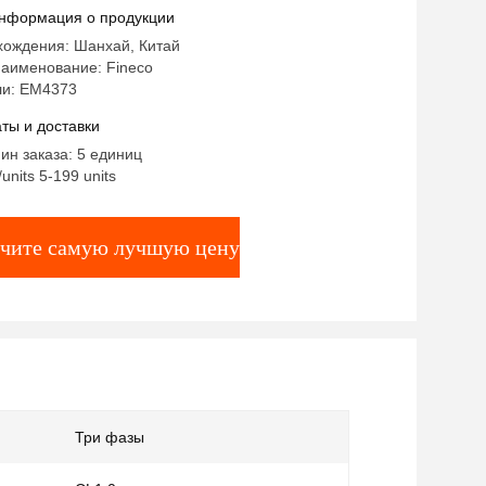
й электрических счетчиков
нформация о продукции
хождения: Шанхай, Китай
аименование: Fineco
и: EM4373
ты и доставки
ин заказа: 5 единиц
units 5-199 units
чите самую лучшую цену
Три фазы