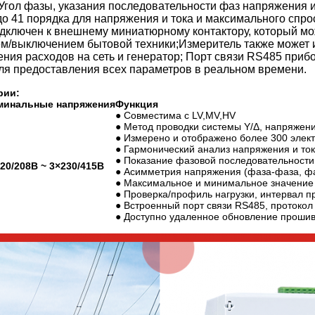
 Угол фазы, указания последовательности фаз напряжения
о 41 порядка для напряжения и тока и максимального спрос
дключен к внешнему миниатюрному контактору, который м
м/выключением бытовой техники;Измеритель также может и
ения расходов на сеть и генератор; Порт связи RS485 при
ля предоставления всех параметров в реальном времени.
рии:
минальные напряжения
Функция
● Совместима с LV,MV,HV
● Метод проводки системы Y/Δ, напряжение
● Измерено и отображено более 300 элек
● Гармонический анализ напряжения и ток
● Показание фазовой последовательности
20/208В ~ 3×230/415В
● Асимметрия напряжения (фаза-фаза, фа
● Максимальное и минимальное значение 
● Проверка/профиль нагрузки, интервал 
● Встроенный порт связи RS485, протоко
● Доступно удаленное обновление проши