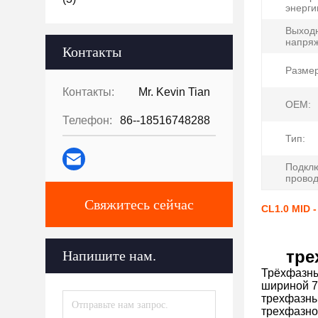
энерги
Выход
напря
Контакты
Разме
Контакты:
Mr. Kevin Tian
OEM:
Телефон:
86--18516748288
Тип:
Подкл
провод
Свяжитесь сейчас
CL1.0 MID 
тре
Напишите нам.
Трёхфазны
шириной 7
трехфазны
трехфазног