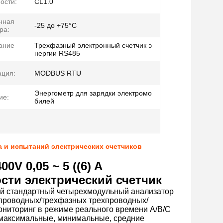
ости:
CL1.0
нная
-25 до +75°C
ра:
ание
Трехфазный электронный счетчик э
нергии RS485
ция:
MODBUS RTU
Энергометр для зарядки электромо
ие:
билей
а и испытаний электрических счетчиков
0V 0,05 ~ 5 ((6) A
сти электрический счетчик
ой стандартный четырехмодульный анализатор
хпроводных/трехфазных трехпроводных/
ниторинг в режиме реального времени A/B/C
ют максимальные, минимальные, средние