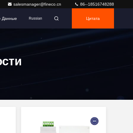
salesmanager@fineco.cn
86--18516748288
е Данные
Цитата
Russian
ости