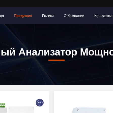
ица
Продукция
Ролики
О Компании
Контактны
ый Анализатор Мощн