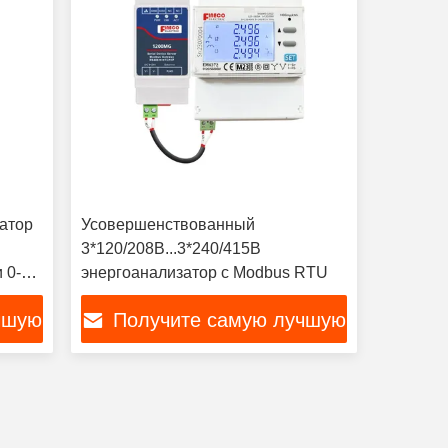
атор
Усовершенствованный
3*120/208В...3*240/415В
 0-
энергоанализатор с Modbus RTU
чшую
Получите самую лучшую
цену