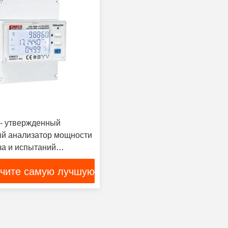
 - утвержденный
й анализатор мощности
за и испытаний
ких счетчиков
чите самую лучшую
цену