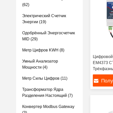
(62)
Электрический Счетчик
Энергии
(19)
Одобрённый Энергосчетчик
MID
(29)
Метр Цифров KWH
(8)
Цифровой 
Умный Анализатор
EM4373 CT
Мощности
(4)
Трёхфазны
Метр Силы Цифров
(11)
Полу
Трансформатор Ядра
Разделения Настоящий
(7)
Конвертер Modbus Gateway
(3)