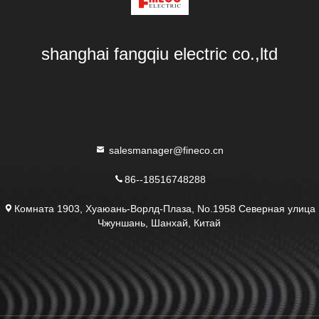
shanghai fangqiu electric co.,ltd
salesmanager@fineco.cn
86--18516748288
Комната 1903, Хуаюань-Ворлд-Плаза, No.1958 Северная улица
Чжуншань, Шанхай, Китай