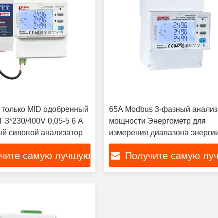
только MID одобренный
65A Modbus 3-фазный анализ
 3*230/400V 0,05-5 6 A
мощности Энергометр для
й силовой анализатор
измерения диапазона энергии
999999.99
чите самую лучшую
Получите самую лу
цену
цену