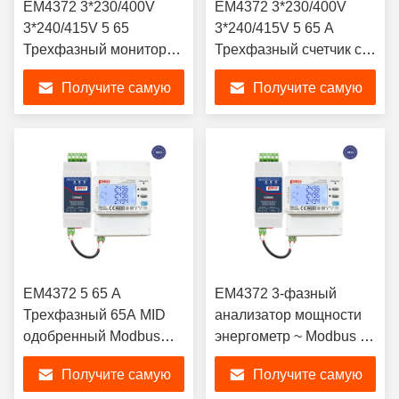
EM4372 3*230/400V
EM4372 3*230/400V
3*240/415V 5 65
3*240/415V 5 65 A
Трехфазный монитор
Трехфазный счетчик с
солнечной энергии
системой управления
Получите самую
Получите самую
энергией Modbus
лучшую цену
лучшую цену
EM4372 5 65 A
EM4372 3-фазный
Трехфазный 65A MID
анализатор мощности
одобренный Modbus
энергометр ~ Modbus ~
KWH-метр для анализа
MID одобрен
Получите самую
Получите самую
умной мощности