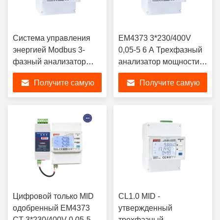
Система управления
EM4373 3*230/400V
энергией Modbus 3-
0,05-5 6 A Трехфазный
фазный анализатор
анализатор мощности
мощности EM4373 CT
цифровой дисплей
Получите самую
Получите самую
3*230/400V 0,05-5 6 A
лучшую цену
лучшую цену
Цифровой только MID
CL1.0 MID -
одобренный EM4373
утвержденный
CT 3*230/400V 0,05-5 6
трехфазный