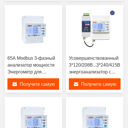
лучшую цену
лучшую цену
65A Modbus 3-фазный
Усовершенствованный
анализатор мощности
3*120/208В...3*240/415В
Энергометр для
энергоанализатор с
измерения диапазона
Modbus RTU
Получите самую
Получите самую
энергии 0-999999.99
лучшую цену
лучшую цену