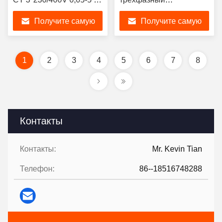
A Трёхфазный силовой
анализатор мощности
Получите самую
Получите самую
анализатор
для анализа и
испытаний
лучшую цену
лучшую цену
электрических
счетчиков
1
2
3
4
5
6
7
8
Контакты
Контакты:
Mr. Kevin Tian
Телефон:
86--18516748288