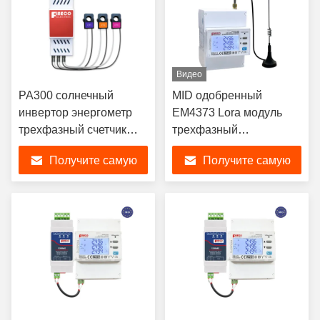
Видео
PA300 солнечный
MID одобренный
инвертор энергометр
EM4373 Lora модуль
трехфазный счетчик
трехфазный
мощности
анализатор качества
Получите самую
Получите самую
использование для
мощности
инвертора солнечной
лучшую цену
лучшую цену
41-й гармонический
анализатор качества
мощности THD