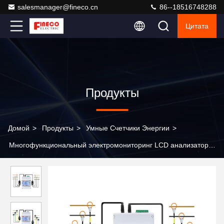
salesmanager@fineco.cn
86--18516748288
Цитата
Продукты
Домой
>
Продукты
>
Умные Счетчики Энергии
>
Многофункциональный электромониторинг LCD анализатор
мощности с катушным счетчиком Роговски EM4374