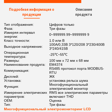
Подробная информация о
Описание
продукции
продукта
Тип отображения:
Цифров только
Фаза:
Три фазы
Измеряя интервал
0~999999.99~9999999 9
энергии:
Класс точности:
1.0 или B
100А/0,33В 3*120/208 3*230/400В
Выходное напряжение:
3*240/415В
Операционная
-25℃~55℃
температура:
Размеры:
100 мм х 72 мм х 68 мм
Наименование продукта:
EM4374
RS485 протокол порта MODBUS-
Коммуникация:
RTU
Дисплей:
ЖК
Установка:
установка рельса шума
Многофункциональный
Функция:
электрический монитор
Измерение электрических
RMS все электрические параметры
параметров:
включают THD
OEM:
Оценка
Тип:
Три фазы
Многофункциональный электромониторинг LCD