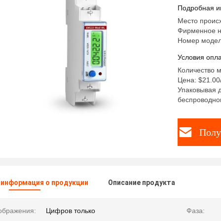
Подробная и
Место проис
Фирменное н
Номер моде
Условия опла
Количество м
Цена: $21.00/
Упаковывая д
беспроводног
Полу
 информация о продукции
Описание продукта
ображения:
Цифров только
Фаза: