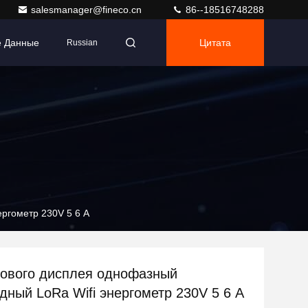
salesmanager@fineco.cn
86--18516748288
е Данные
Цитата
Russian
ргометр 230V 5 6 A
ового дисплея однофазный
дный LoRa Wifi энергометр 230V 5 6 A