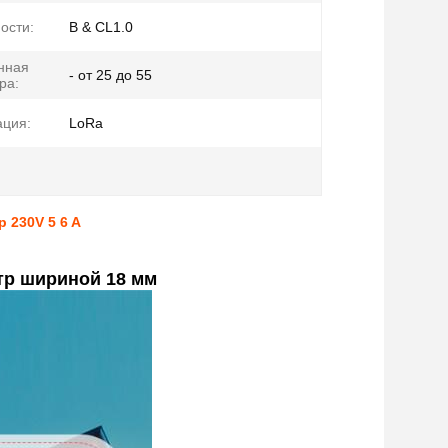
ости:
B & CL1.0
нная
- от 25 до 55
ра:
ция:
LoRa
 230V 5 6 A
тр шириной 18 мм