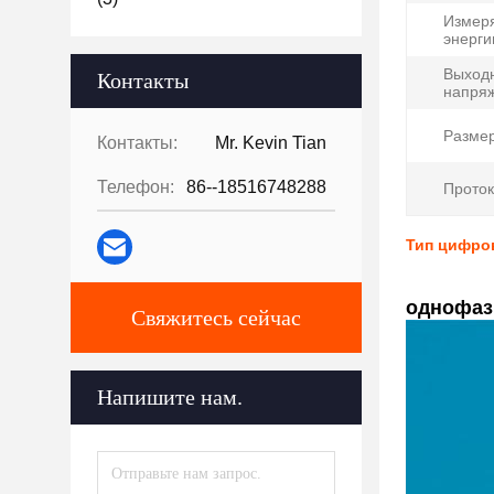
Измер
энерги
Выход
Контакты
напря
Разме
Контакты:
Mr. Kevin Tian
Телефон:
86--18516748288
Проток
Тип цифров
однофаз
Свяжитесь сейчас
Напишите нам.