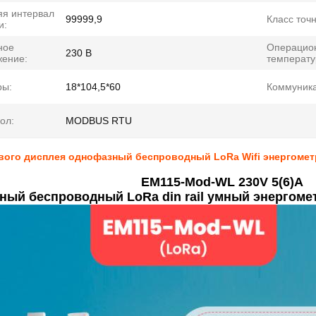
яя интервал
99999,9
Класс точн
и:
ное
Операцио
230 В
жение:
температу
ры:
18*104,5*60
Коммуника
ол:
MODBUS RTU
ого дисплея однофазный беспроводный LoRa Wifi энергометр
EM115-Mod-WL 230V 5(6)A
ный беспроводный LoRa din rail умный энергоме