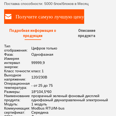
Поставка способности: 5000 блок/блоков в Месяц
Получите самую лучшую цену
Подробная информация о
Описание
продукции
продукта
Тип
Цифров только
отображения:
Фаза:
Однофазная
Измеряя
интервал
99999,9
энергии:
Класс точности:
класс 1
Выходное
120/230В
напряжение:
Операционная
- от 25 до 75
температура:
Размеры:
18*104,5*60
Наименование
прозрачный зеленый фоновый дисплей
продукта:
однофазный двунаправленный электронный
Модуль:
1 модуль
Коммуникация:
Modbus RTU/M-bus
сертификат:
Середина