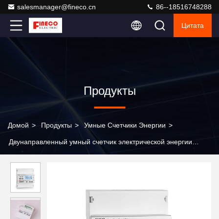
salesmanager@fineco.cn
86--18516748288
Цитата
Продукты
Домой
>
Продукты
>
Умные Счетчики Энергии
>
Двунаправленный умный счетчик электрической энергии
IEC62053-21/22 класса 1.0 0.5S Modbus RTU