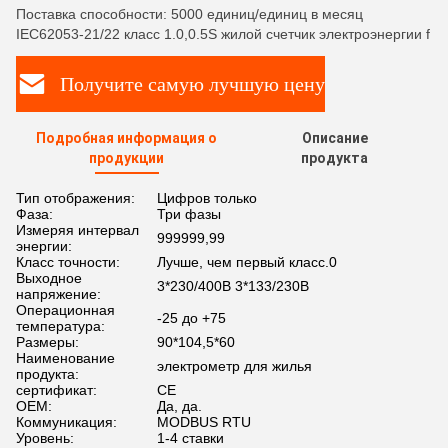
Поставка способности: 5000 единиц/единиц в месяц
IEC62053-21/22 класс 1.0,0.5S жилой счетчик электроэнергии f
Получите самую лучшую цену
Подробная информация о
Описание
продукции
продукта
Тип отображения:
Цифров только
Фаза:
Три фазы
Измеряя интервал
999999,99
энергии:
Класс точности:
Лучше, чем первый класс.0
Выходное
3*230/400В 3*133/230В
напряжение:
Операционная
-25 до +75
температура:
Размеры:
90*104,5*60
Наименование
электрометр для жилья
продукта:
сертификат:
CE
OEM:
Да, да.
Коммуникация:
MODBUS RTU
Уровень:
1-4 ставки