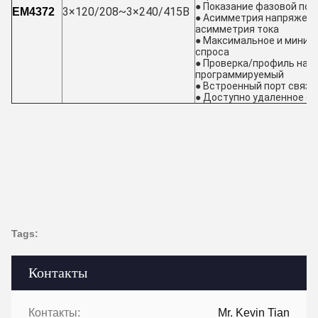
● Показание фазовой по
3×120/208~3×240/415В
EM4372
● Асимметрия напряжения
асимметрия тока
● Максимальное и минима
спроса
● Проверка/профиль нагр
программируемый
● Встроенный порт связи
● Доступно удаленное о