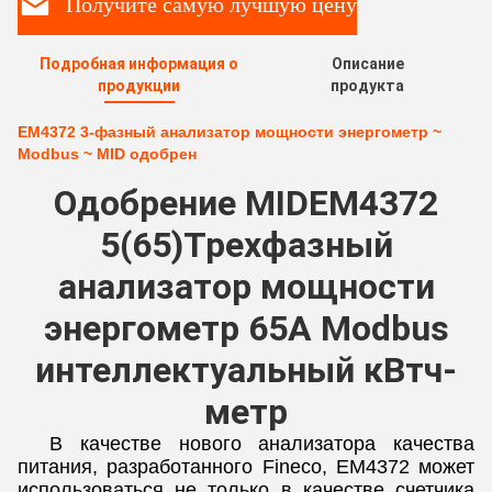
Получите самую лучшую цену
Подробная информация о
Описание
продукции
продукта
EM4372 3-фазный анализатор мощности энергометр ~
Modbus ~ MID одобрен
Одобрение MID
EM4372
5(65)Трехфазный
анализатор мощности
энергометр 65A Modbus
интеллектуальный кВтч-
метр
В качестве нового анализатора качества
питания, разработанного Fineco, EM4372 может
использоваться не только в качестве счетчика