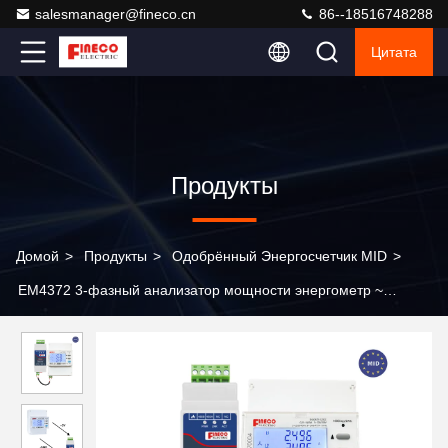
salesmanager@fineco.cn
86--18516748288
Цитата
Продукты
Домой
>
Продукты
>
Одобрённый Энергосчетчик MID
>
EM4372 3-фазный анализатор мощности энергометр ~
Modbus ~ MID одобрен