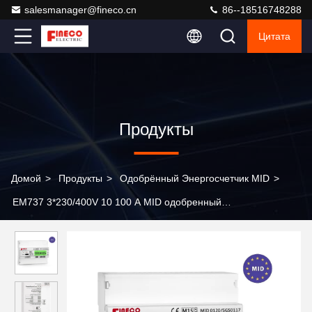
salesmanager@fineco.cn
86--18516748288
Цитата
Продукты
Домой
>
Продукты
>
Одобрённый Энергосчетчик MID
>
EM737 3*230/400V 10 100 A MID одобренный
двунаправленный модульный энергосчетчик