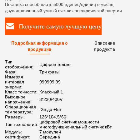
Поставка способности: 5000 единиц/единиц в месяц
двунаправленный умный счетчик электрической энергии
Получите самую лучшую цену
Подробная информация о
Описание
продукции
продукта
Тип
Цифров только
отображения:
Фаза:
Три фазы
Измеряя
интервал
999999,99
энергии:
Класс точности:
Классный.1
Выходное
3*230/400V
напряжение:
Операционная
-25 до +55
температура:
Размеры:
126*104,5*60
цифровой счетчик мощности
Тип технологии:
многофункциональный счетчик кВт
Модуль:
7 модулей
сертификат:
Середина