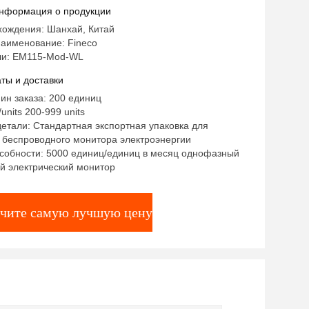
od-WL
нформация о продукции
хождения: Шанхай, Китай
аименование: Fineco
ли: EM115-Mod-WL
ты и доставки
ин заказа: 200 единиц
units 200-999 units
етали: Стандартная экспортная упаковка для
 беспроводного монитора электроэнергии
особности: 5000 единиц/единиц в месяц однофазный
й электрический монитор
чите самую лучшую цену