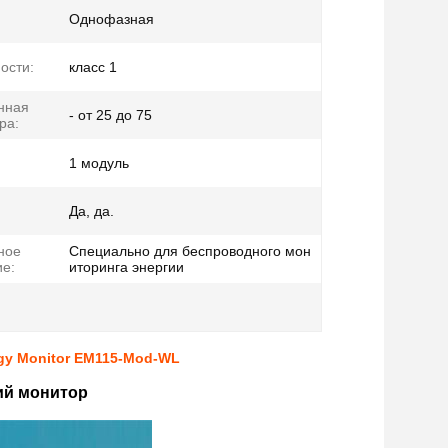
Однофазная
ости:
класс 1
нная
- от 25 до 75
ра:
1 модуль
Да, да.
ное
Специально для беспроводного мон
е:
иторинга энергии
gy Monitor EM115-Mod-WL
ий монитор