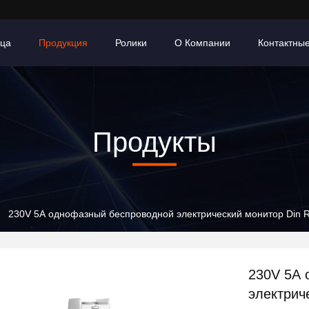
ица
Продукция
Ролики
О Компании
Контактны
Продукты
230V 5A однофазный беспроводной электрический монитор Din R
230V 5A 
электриче