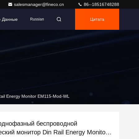
salesmanager@fineco.cn
86--18516748288
е Данные
Цитата
Russian
ail Energy Monitor EM115-Mod-WL
однофазный беспроводной
ский монитор Din Rail Energy Monitor