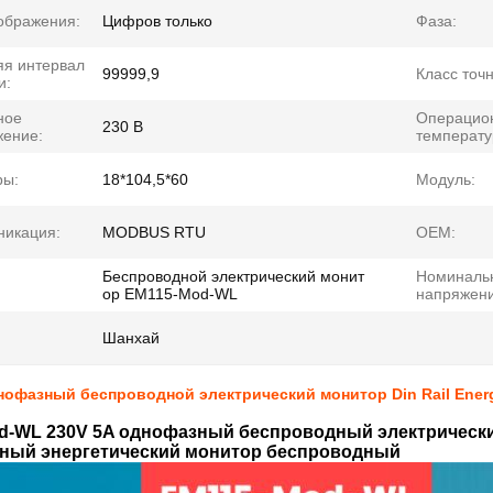
ображения:
Цифров только
Фаза:
яя интервал
99999,9
Класс точн
и:
ное
Операцио
230 В
жение:
температу
ры:
18*104,5*60
Модуль:
никация:
MODBUS RTU
OEM:
Беспроводной электрический монит
Номиналь
ор EM115-Mod-WL
напряжени
Шанхай
нофазный беспроводной электрический монитор Din Rail Ener
d-WL 230V 5A однофазный беспроводный электрическ
ный энергетический монитор беспроводный