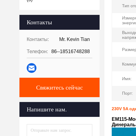
Тип от
Измер
Контакты
энерги
Выход
напря
Контакты:
Mr. Kevin Tian
Разме
Телефон:
86--18516748288
Комму
Имя:
Свяжитесь сейчас
Порт:
Напишите нам.
230V 5A од
EM115-Mo
Динераль